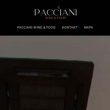
PACCIANI WINE & FOOD
KONTAKT
MAPA